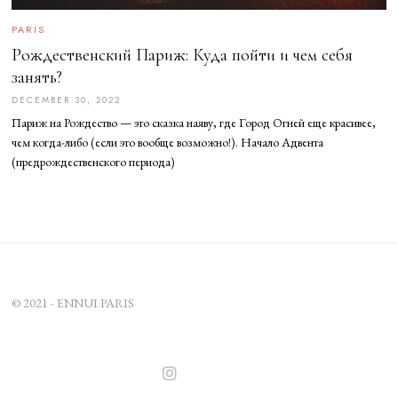
PARIS
Рождественский Париж: Куда пойти и чем себя
занять?
DECEMBER 30, 2022
D
E
Париж на Рождество — это сказка наяву, где Город Огней еще красивее,
C
E
чем когда-либо (если это вообще возможно!). Начало Адвента
M
(предрождественского периода)
B
E
R
3
0
,
2
0
2
2
© 2021 - ENNUI PARIS