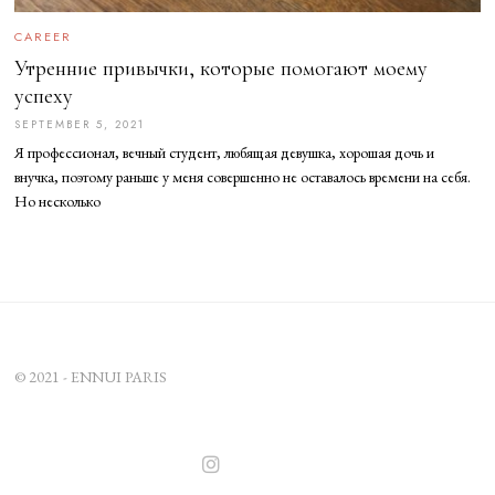
CAREER
Утренние привычки, которые помогают моему
успеху
SEPTEMBER 5, 2021
S
E
Я профессионал, вечный студент, любящая девушка, хорошая дочь и
P
T
внучка, поэтому раньше у меня совершенно не оставалось времени на себя.
E
Но несколько
M
B
E
R
5
,
2
0
2
1
© 2021 - ENNUI PARIS