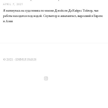
APRIL 7, 2021
A
P
Я наткнулась на художника по имени Джейсон ДеКайрес Тейлор, чьи
R
I
работы находятся под водой. Скульптор и аквалангист, выросший в Европе
L
и Азии
7
,
2
0
2
1
© 2021 - ENNUI PARIS