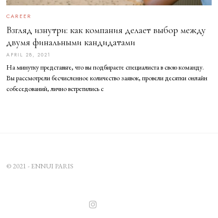
CAREER
Взгляд изнутри: как компания делает выбор между
двумя финальными кандидатами
APRIL 28, 2021
A
P
На минутку представьте, что вы подбираете специалиста в свою команду.
R
I
Вы рассмотрели бесчисленное количество заявок, провели десятки онлайн
L
собеседований, лично встретились с
2
8
,
2
0
2
1
© 2021 - ENNUI PARIS