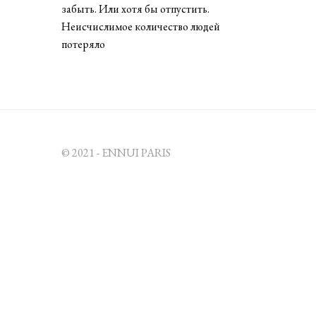
0
забыть. Или хотя бы отпустить.
,
2
Неисчислимое количество людей
0
потеряло
2
1
© 2021 - ENNUI PARIS