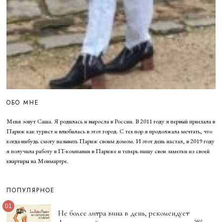
ОБО МНЕ
Меня зовут Саша. Я родилась и выросла в России. В 2011 году я первый приехала в
Париж как турист и влюбилась в этот город. С тех пор я продолжала мечтать, что
когда-нибудь смогу называть Париж своим домом. И этот день настал, в 2019 году
я получила работу в IT-компании в Париже и теперь пишу свои заметки из своей
квартиры на Монмартре.
ПОПУЛЯРНОЕ
01
Не более литра вина в день, рекомендует