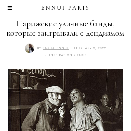
ENNUI PARIS
Парижские уличные банды,
которые заигрывали с дендизмом
BY
SASHA ENNUI
FEBRUARY 9, 2022
F
E
INSPIRATION
/
PARIS
B
R
U
A
R
Y
9
,
2
0
2
2