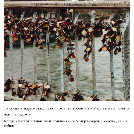
30 лучших парижских сувениров, которые стоит купить на память
или в подарок
В тот день, когда мы поднимались по ступеням Сакре-Кер перед возвращением домой, на небе
не было