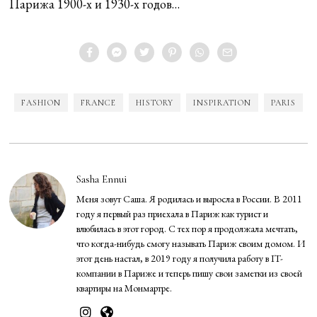
Парижа 1900-х и 1930-x годов…
FASHION
FRANCE
HISTORY
INSPIRATION
PARIS
Sasha Ennui
Меня зовут Саша. Я родилась и выросла в России. В 2011
году я первый раз приехала в Париж как турист и
влюбилась в этот город. С тех пор я продолжала мечтать,
что когда-нибудь смогу называть Париж своим домом. И
этот день настал, в 2019 году я получила работу в IT-
компании в Париже и теперь пишу свои заметки из своей
квартиры на Монмартре.