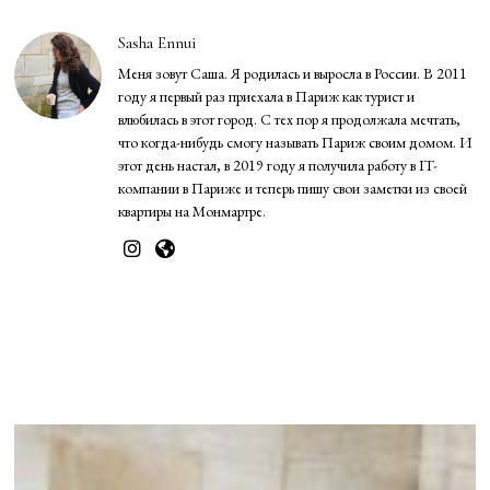
Sasha Ennui
Меня зовут Саша. Я родилась и выросла в России. В 2011
году я первый раз приехала в Париж как турист и
влюбилась в этот город. С тех пор я продолжала мечтать,
что когда-нибудь смогу называть Париж своим домом. И
этот день настал, в 2019 году я получила работу в IT-
компании в Париже и теперь пишу свои заметки из своей
квартиры на Монмартре.