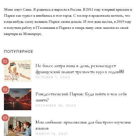
Меня зовут Саша. Я родилась и выросла в России. В 2011 году я первый приехала в
Париж как турист и влюбилась в этот город. С тех пор я продолжала мечтать, что
когда-нибудь смогу называть Париж своим домом. И этот день настал, в 2019 году
я получила работу в IT-компании в Париже и теперь пишу свои заметки из своей
квартиры на Монмартре.
ПОПУЛЯРНОЕ
01
Не более литра вина в день, рекомендует
французский плакат трезвости 1950-х годов￼
OCTOBER 1, 2022
02
Рождественский Париж: Куда пойти и чем себя
занять?
DECEMBER 30, 2022
D
E
C
03
E
Мои любимые приложения для быстрого изучения
M
языков
B
E
MARCH 16, 2021
M