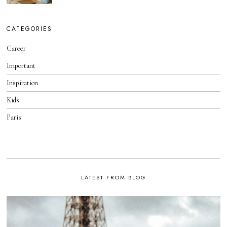
R
A
3
R
0
C
,
H
CATEGORIES
2
1
0
6
2
Career
,
2
2
0
Important
2
1
Inspiration
Kids
Paris
LATEST FROM BLOG