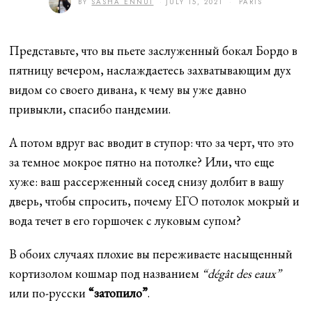
BY
SASHA ENNUI
JULY 15, 2021
J
PARIS
U
L
Y
1
Представьте, что вы пьете заслуженный бокал Бордо в
5
,
пятницу вечером, наслаждаетесь захватывающим дух
2
0
видом со своего дивана, к чему вы уже давно
2
1
привыкли, спасибо пандемии.
А потом вдруг вас вводит в ступор: что за черт, что это
за темное мокрое пятно на потолке? Или, что еще
хуже: ваш рассерженный сосед снизу долбит в вашу
дверь, чтобы спросить, почему ЕГО потолок мокрый и
вода течет в его горшочек с луковым супом?
В обоих случаях плохие вы переживаете насыщенный
кортизолом кошмар под названием
“dégât des eaux”
или по-русски
“затопило”
.