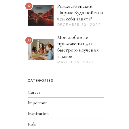
Рождественский
02
Париж: Куда пойти и
чем себя занять?
DECEMBER 30, 2022
D
E
C
Мои любимые
E
03
приложения для
M
B
быстрого изучения
E
языков
R
MARCH 16, 2021
M
3
A
0
R
,
C
2
CATEGORIES
H
0
1
2
6
Career
2
,
2
Important
0
2
Inspiration
1
Kids