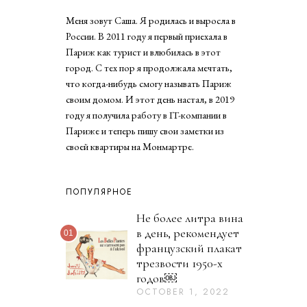
Меня зовут Саша. Я родилась и выросла в
России. В 2011 году я первый приехала в
Париж как турист и влюбилась в этот
город. С тех пор я продолжала мечтать,
что когда-нибудь смогу называть Париж
своим домом. И этот день настал, в 2019
году я получила работу в IT-компании в
Париже и теперь пишу свои заметки из
своей квартиры на Монмартре.
ПОПУЛЯРНОЕ
Не более литра вина
в день, рекомендует
01
французский плакат
трезвости 1950-х
годов￼
OCTOBER 1, 2022