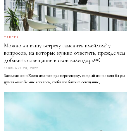
CAREER
Можно ли вашу встречу заменить имейлом? 7
вопросов, на которые нужно ответить, прежде чем
добавить совещание в свой календарь￼
FEBRUARY 23, 2022
F
E
Закрывая окно Zoom или покидая переговорку, каждый из нас хотя бы раз
B
R
думал «как бы мне хотелось, чтобы это было не совещание,
U
A
R
Y
2
3
,
2
0
2
2