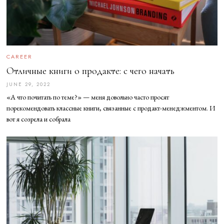
CAREER
Отличные книги о продакте: с чего начать
JUNE 29, 2022
J
U
«А что почитать по теме?» — меня довольно часто просят
N
E
порекомендовать классные книги, связанные с продакт-менеджментом. И
2
вот я созрела и собрала
9
,
2
0
2
2