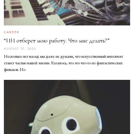
CAREER
“ИИ отберет мою работу. Что мне делать?”
AUGUST 31, 2023
A
U
Несколько лет назад мы даже не думали, что искусственный интеллект
G
U
станет частью нашей жизни. Казалось, что это что-то из фантастических
S
фильмов. Но
T
3
1
,
2
0
2
3