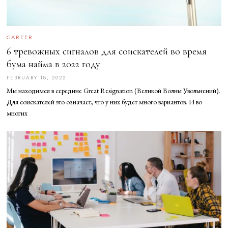
CAREER
6 тревожных сигналов для соискателей во время
бума найма в 2022 году
FEBRUARY 18, 2022
F
E
Мы находимся в середине Great Resignation (Великой Волны Увольнений).
B
R
Для соискателей это означает, что у них будет много вариантов. И во
U
многих
A
R
Y
1
8
,
2
0
2
2