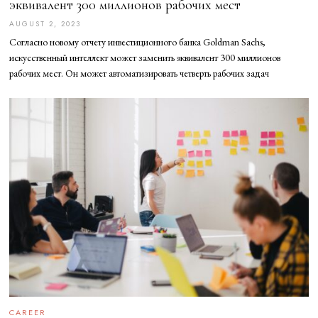
эквивалент 300 миллионов рабочих мест
AUGUST 2, 2023
A
U
Согласно новому отчету инвестиционного банка Goldman Sachs,
G
U
искусственный интеллект может заменить эквивалент 300 миллионов
S
рабочих мест. Он может автоматизировать четверть рабочих задач
T
2
,
2
0
2
3
CAREER