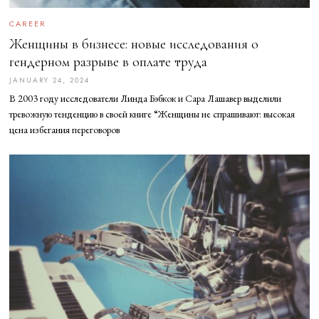
CAREER
Женщины в бизнесе: новые исследования о
гендерном разрыве в оплате труда
JANUARY 24, 2024
J
A
В 2003 году исследователи Линда Бэбкок и Сара Лашавер выделили
N
U
тревожную тенденцию в своей книге “Женщины не спрашивают: высокая
A
цена избегания переговоров
R
Y
2
4
,
2
0
2
4