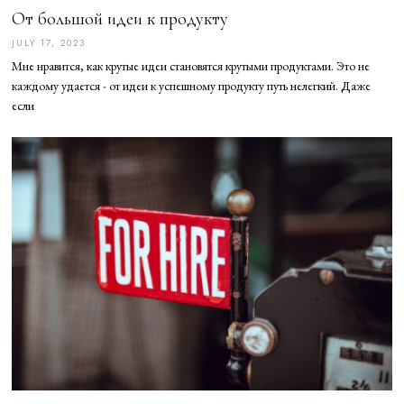
От большой идеи к продукту
JULY 17, 2023
J
U
Мне нравится, как крутые идеи становятся крутыми продуктами. Это не
L
Y
каждому удается - от идеи к успешному продукту путь нелегкий. Даже
1
если
7
,
2
0
2
3