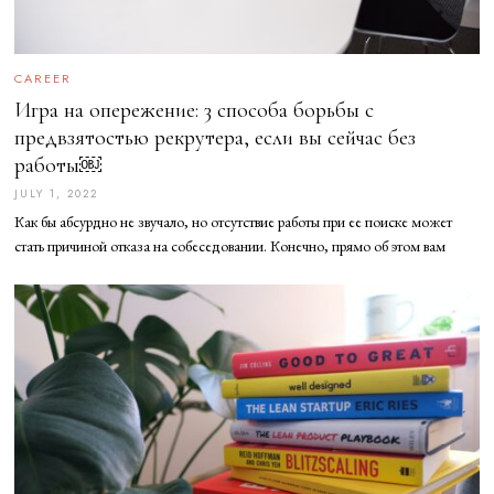
CAREER
Игра на опережение: 3 способа борьбы с
предвзятостью рекрутера, если вы сейчас без
работы￼
JULY 1, 2022
J
U
Как бы абсурдно не звучало, но отсутствие работы при ее поиске может
L
Y
стать причиной отказа на собеседовании. Конечно, прямо об этом вам
1
,
2
0
2
2