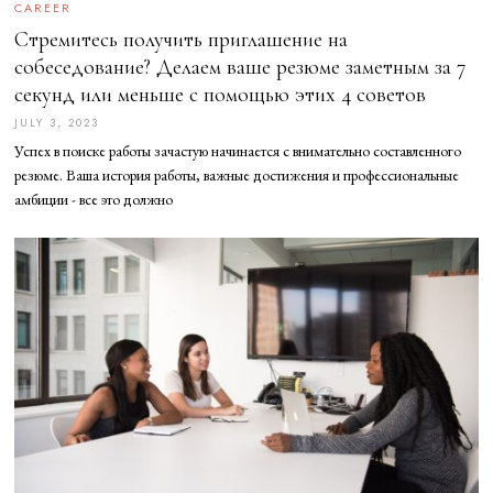
CAREER
Стремитесь получить приглашение на
собеседование? Делаем ваше резюме заметным за 7
секунд или меньше с помощью этих 4 советов
JULY 3, 2023
J
U
Успех в поиске работы зачастую начинается с внимательно составленного
L
Y
резюме. Ваша история работы, важные достижения и профессиональные
3
амбиции - все это должно
,
2
0
2
3