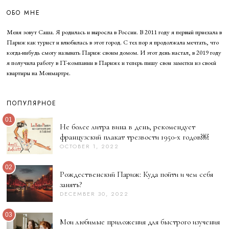
ОБО МНЕ
Меня зовут Саша. Я родилась и выросла в России. В 2011 году я первый приехала в
Париж как турист и влюбилась в этот город. С тех пор я продолжала мечтать, что
когда-нибудь смогу называть Париж своим домом. И этот день настал, в 2019 году
я получила работу в IT-компании в Париже и теперь пишу свои заметки из своей
квартиры на Монмартре.
ПОПУЛЯРНОЕ
01
Не более литра вина в день, рекомендует
французский плакат трезвости 1950-х годов￼
OCTOBER 1, 2022
02
Рождественский Париж: Куда пойти и чем себя
занять?
DECEMBER 30, 2022
D
E
C
03
E
Мои любимые приложения для быстрого изучения
M