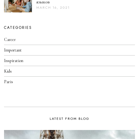
языков
B
E
MARCH 16, 2021
M
R
A
3
R
0
C
,
H
CATEGORIES
2
1
0
6
2
Career
,
2
2
0
Important
2
1
Inspiration
Kids
Paris
LATEST FROM BLOG