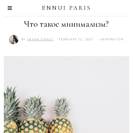
ENNUI PARIS
Что такое минимализм?
BY
SASHA ENNUI
FEBRUARY 12, 2021
F
INSPIRATION
E
B
R
U
A
R
Y
1
2
,
2
0
2
1