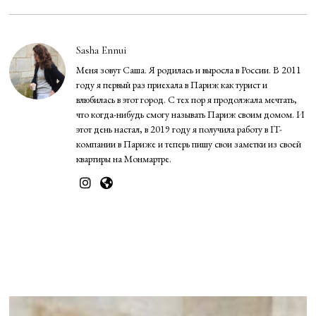
Sasha Ennui
Меня зовут Саша. Я родилась и выросла в России. В 2011
году я первый раз приехала в Париж как турист и
влюбилась в этот город. С тех пор я продолжала мечтать,
что когда-нибудь смогу называть Париж своим домом. И
этот день настал, в 2019 году я получила работу в IT-
компании в Париже и теперь пишу свои заметки из своей
квартиры на Монмартре.