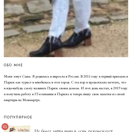
ОБО МНЕ
Меня зовут Саша. Я родилась и выросла в России. В 2011 году я первый приехала в
Париж как турист и влюбилась в этот город. С тех пор я продолжала мечтать, что
когда-нибудь смогу называть Париж своим домом. И этот день настал, в 2019 году
я получила работу в IT-компании в Париже и теперь пишу свои заметки из своей
квартиры на Монмартре.
ПОПУЛЯРНОЕ
01
Не более литра вина в день, рекомендует