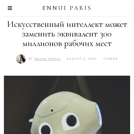
ENNUI PARIS
Искусственный интеллект может
заменить эквивалент 300
миллионов рабочих мест
BY
SASHA ENNUI
AUGUST 2, 2023
A
CAREER
U
G
U
S
T
2
,
2
0
2
3