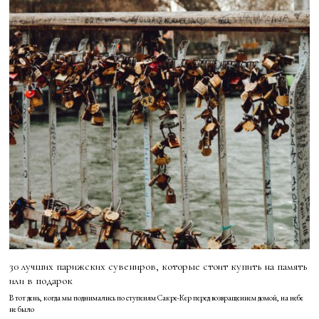
30 лучших парижских сувениров, которые стоит купить на память
или в подарок
В тот день, когда мы поднимались по ступеням Сакре-Кер перед возвращением домой, на небе
не было